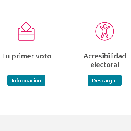
nesbonaerenses.gba.gob.ar para consultar el lugar dónd
de votación y el número de orden que te identifica.
re votamos en la provincia.
Tu primer voto
Accesibilidad
electoral
Información
Descargar