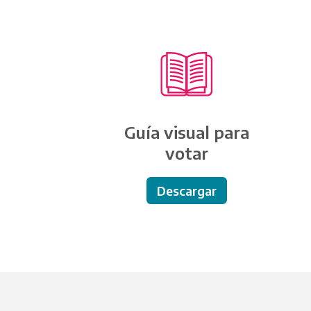
Ingresá en eleccio
número de tu mesa 
Este 7 de septiemb
Guía visual para
votar
Descargar