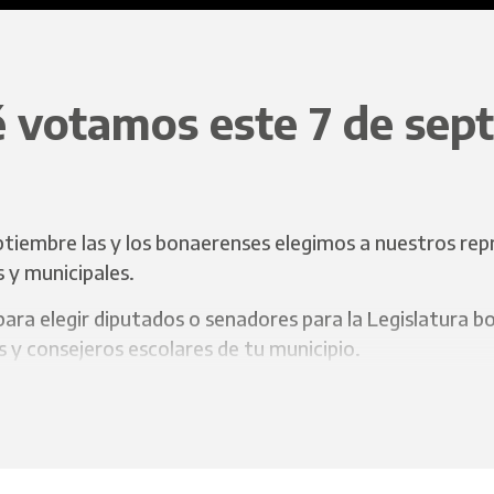
 votamos este 7 de sep
ptiembre las y los bonaerenses elegimos a nuestros re
s y municipales.
para elegir diputados o senadores para la Legislatura 
 y consejeros escolares de tu municipio.
ecesitás ser mayor de 16 años al momento de la votació
r en el padrón electoral.
ecciones son obligatorias para quienes tengan entre 18