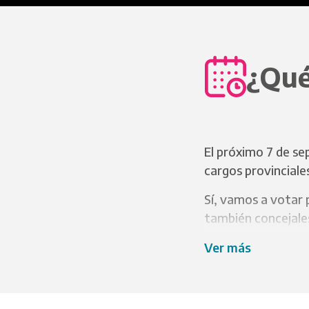
¿Qué
El próximo 7 de se
cargos provinciale
Sí, vamos a votar 
también concejales
Para poder votar n
Ver más
último DNI y figura
Recordá que las el